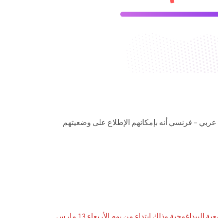
عربي – فرنسي أنه بإمكانهم الإطلاع على وضعيتهم
تستقبل مصلحة الشؤون الطلابية طلبات المراجعة او تصحيح الوضعية البيداغوجية وذلك ابتداء من يوم الأربعاء 13 مارس