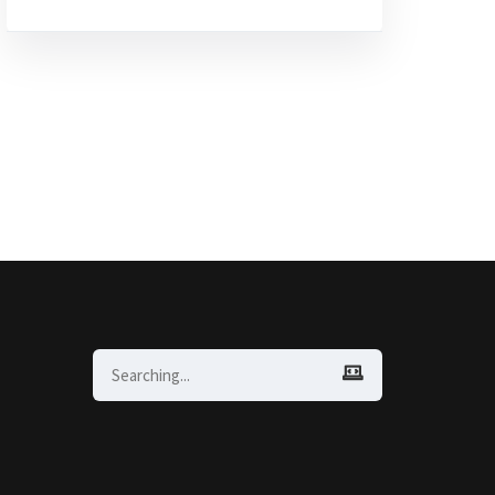
Search
for: