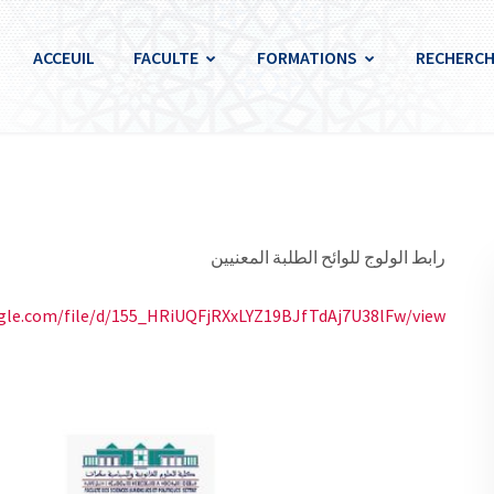
ACCEUIL
FACULTE
FORMATIONS
RECHERCH
رابط الولوج للوائح الطلبة المعنيين
ogle.com/file/d/155_HRiUQFjRXxLYZ19BJfTdAj7U38lFw/view